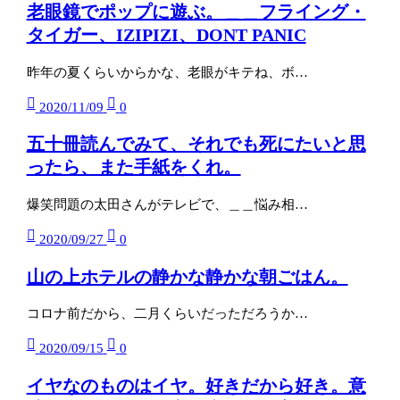
老眼鏡でポップに遊ぶ。＿＿フライング・
タイガー、IZIPIZI、DONT PANIC
昨年の夏くらいからかな、老眼がキテね、ボ…
2020/11/09
0
五十冊読んでみて、それでも死にたいと思
ったら、また手紙をくれ。
爆笑問題の太田さんがテレビで、＿＿悩み相…
2020/09/27
0
山の上ホテルの静かな静かな朝ごはん。
コロナ前だから、二月くらいだっただろうか…
2020/09/15
0
イヤなのものはイヤ。好きだから好き。意