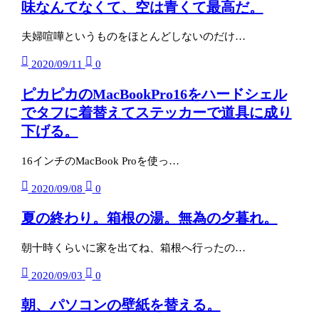
味なんてなくて、空は青くて最高だ。
夫婦喧嘩というものをほとんどしないのだけ…
2020/09/11
0
ピカピカのMacBookPro16をハードシェル
でタフに着替えてステッカーで道具に成り
下げる。
16インチのMacBook Proを使っ…
2020/09/08
0
夏の終わり。箱根の湯。無為の夕暮れ。
朝十時くらいに家を出てね、箱根へ行ったの…
2020/09/03
0
朝、パソコンの壁紙を替える。