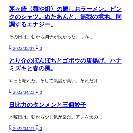
茅ヶ崎〈麺や鐙〉の鯛しおラーメン。ピン
クのシャツ。ぬたあんと、無我の境地。同
調するエナジー。
その日は、朝から調子が良かった。 いや、…
2022/05/07
0
とり介のぼんぼちとゴボウの唐揚げ。ハナ
ミズキと春の風。
やっと晴れた。そして気温が高い。それだけ…
2022/04/23
0
日比力のタンメンと三個餃子
木曜日は、朝から少し気が楽だ。アンを犬の…
2022/04/21
0