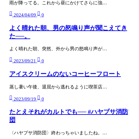
雨が降ってる。これから昼にかけてさらに強…
2024/04/09
0
よく晴れた朝、男の怒鳴り声が聞こえてき
た──。
よく晴れた朝、突然、外から男の怒鳴り声が…
2023/09/21
0
アイスクリームのないコーヒーフロート
蒸し暑い午後、退屈から逃れるように喫茶店…
2023/09/19
0
たとえそれがカルトでも── #ハヤブサ消防
団
〈ハヤブサ消防団〉終わっちゃいましたね。…