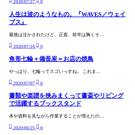
2020/07/27
0
人生は波のようなもの。『WAVES／ウェイ
ブス』
最後は泣かされたけど、正直、前半は胸くそ…
2020/07/18
0
角形七輪＋備長炭＝お店の焼鳥
やっぱり、七輪ってスゴいっすね。 これま…
2020/07/07
0
書類や楽譜を挟みまくって書斎やリビング
で活躍するブックスタンド
本や資料を見ながら作業することが増えたの…
2020/06/25
0