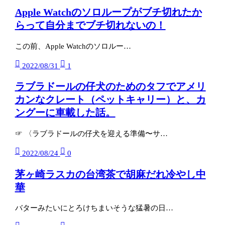
Apple Watchのソロループがブチ切れたか
らって自分までブチ切れないの！
この前、Apple Watchのソロルー…
2022/08/31
1
ラブラドールの仔犬のためのタフでアメリ
カンなクレート（ペットキャリー）と、カ
ングーに車載した話。
☞ 〈ラブラドールの仔犬を迎える準備〜サ…
2022/08/24
0
茅ヶ崎ラスカの台湾茶で胡麻だれ冷やし中
華
バターみたいにとろけちまいそうな猛暑の日…