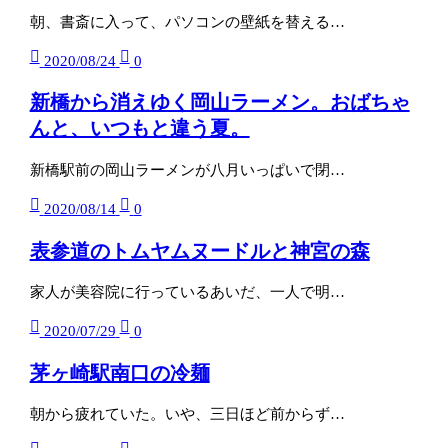
朝、書斎に入って、パソコンの壁紙を替える…
2020/08/24
0
新橋から消えゆく岡山ラーメン。おばちゃ
んと、いつもと違う夏。
新橋駅前の岡山ラーメンが八月いっぱいで閉…
2020/08/14
0
表参道のトムヤムヌードルと神宮の森
家人が美容院に行っているあいだ、一人で明…
2020/07/29
0
茅ヶ崎駅南口の冷麺
朝から疲れていた。いや、三日ほど前からず…