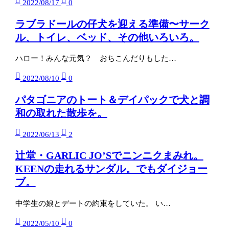
2022/08/17
0
ラブラドールの仔犬を迎える準備〜サーク
ル、トイレ、ベッド、その他いろいろ。
ハロー！みんな元気？ おちこんだりもした…
2022/08/10
0
パタゴニアのトート＆デイパックで犬と調
和の取れた散歩を。
2022/06/13
2
辻堂・GARLIC JO’Sでニンニクまみれ。
KEENの走れるサンダル。でもダイジョー
ブ。
中学生の娘とデートの約束をしていた。 い…
2022/05/10
0