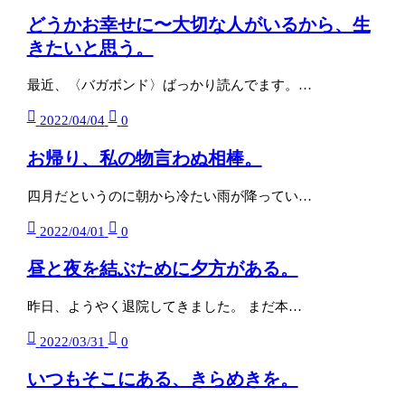
どうかお幸せに〜大切な人がいるから、生
きたいと思う。
最近、〈バガボンド〉ばっかり読んでます。…
2022/04/04
0
お帰り、私の物言わぬ相棒。
四月だというのに朝から冷たい雨が降ってい…
2022/04/01
0
昼と夜を結ぶために夕方がある。
昨日、ようやく退院してきました。 まだ本…
2022/03/31
0
いつもそこにある、きらめきを。