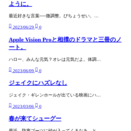
ように。
最近好きな言葉──微調整。びちょうせい。…
2023/06/29
0
Apple Vision Proと相撲のドラマと三冊のノ
ート。
ハロー、みんな元気？オレは元気だよ。体調…
2023/06/09
0
ジェイクにハズレなし
ジェイク・ギレンホールが出ている映画にハ…
2023/03/06
0
春が来てシューグー
最近、防寒ブーツに砂が入ってくるなあ、と…