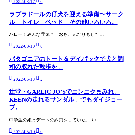
2022/08/17
0
ラブラドールの仔犬を迎える準備〜サーク
ル、トイレ、ベッド、その他いろいろ。
ハロー！みんな元気？ おちこんだりもした…
2022/08/10
0
パタゴニアのトート＆デイパックで犬と調
和の取れた散歩を。
2022/06/13
2
辻堂・GARLIC JO’Sでニンニクまみれ。
KEENの走れるサンダル。でもダイジョー
ブ。
中学生の娘とデートの約束をしていた。 い…
2022/05/10
0