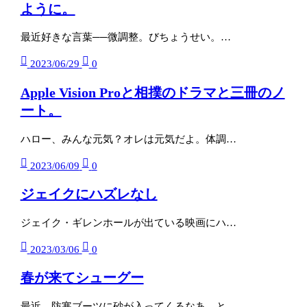
ように。
最近好きな言葉──微調整。びちょうせい。…
2023/06/29
0
Apple Vision Proと相撲のドラマと三冊のノ
ート。
ハロー、みんな元気？オレは元気だよ。体調…
2023/06/09
0
ジェイクにハズレなし
ジェイク・ギレンホールが出ている映画にハ…
2023/03/06
0
春が来てシューグー
最近、防寒ブーツに砂が入ってくるなあ、と…