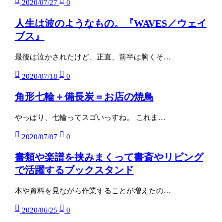
2020/07/27
0
人生は波のようなもの。『WAVES／ウェイ
ブス』
最後は泣かされたけど、正直、前半は胸くそ…
2020/07/18
0
角形七輪＋備長炭＝お店の焼鳥
やっぱり、七輪ってスゴいっすね。 これま…
2020/07/07
0
書類や楽譜を挟みまくって書斎やリビング
で活躍するブックスタンド
本や資料を見ながら作業することが増えたの…
2020/06/25
0