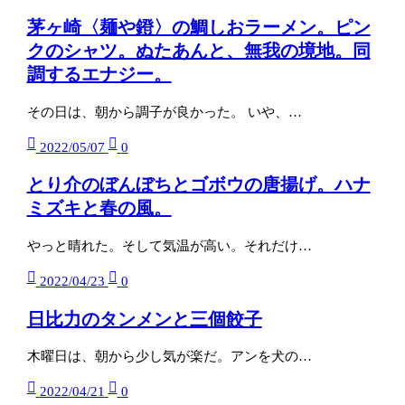
茅ヶ崎〈麺や鐙〉の鯛しおラーメン。ピン
クのシャツ。ぬたあんと、無我の境地。同
調するエナジー。
その日は、朝から調子が良かった。 いや、…
2022/05/07
0
とり介のぼんぼちとゴボウの唐揚げ。ハナ
ミズキと春の風。
やっと晴れた。そして気温が高い。それだけ…
2022/04/23
0
日比力のタンメンと三個餃子
木曜日は、朝から少し気が楽だ。アンを犬の…
2022/04/21
0