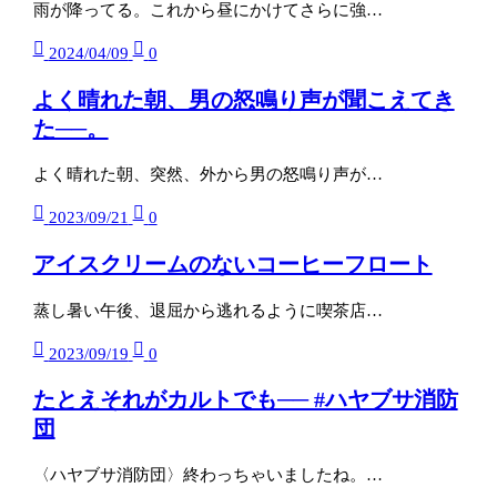
雨が降ってる。これから昼にかけてさらに強…
2024/04/09
0
よく晴れた朝、男の怒鳴り声が聞こえてき
た──。
よく晴れた朝、突然、外から男の怒鳴り声が…
2023/09/21
0
アイスクリームのないコーヒーフロート
蒸し暑い午後、退屈から逃れるように喫茶店…
2023/09/19
0
たとえそれがカルトでも── #ハヤブサ消防
団
〈ハヤブサ消防団〉終わっちゃいましたね。…