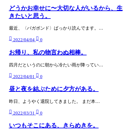
どうかお幸せに〜大切な人がいるから、生
きたいと思う。
最近、〈バガボンド〉ばっかり読んでます。…
2022/04/04
0
お帰り、私の物言わぬ相棒。
四月だというのに朝から冷たい雨が降ってい…
2022/04/01
0
昼と夜を結ぶために夕方がある。
昨日、ようやく退院してきました。 まだ本…
2022/03/31
0
いつもそこにある、きらめきを。