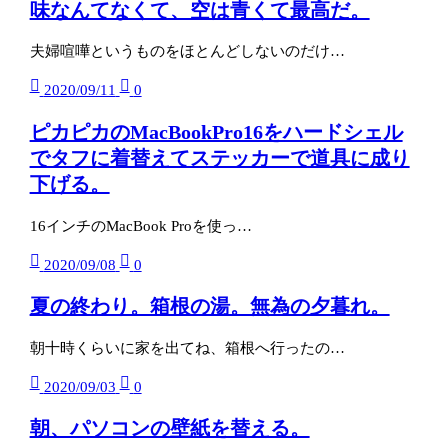
味なんてなくて、空は青くて最高だ。
夫婦喧嘩というものをほとんどしないのだけ…
2020/09/11
0
ピカピカのMacBookPro16をハードシェル
でタフに着替えてステッカーで道具に成り
下げる。
16インチのMacBook Proを使っ…
2020/09/08
0
夏の終わり。箱根の湯。無為の夕暮れ。
朝十時くらいに家を出てね、箱根へ行ったの…
2020/09/03
0
朝、パソコンの壁紙を替える。