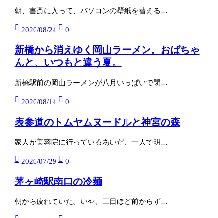
朝、書斎に入って、パソコンの壁紙を替える…
2020/08/24
0
新橋から消えゆく岡山ラーメン。おばちゃ
んと、いつもと違う夏。
新橋駅前の岡山ラーメンが八月いっぱいで閉…
2020/08/14
0
表参道のトムヤムヌードルと神宮の森
家人が美容院に行っているあいだ、一人で明…
2020/07/29
0
茅ヶ崎駅南口の冷麺
朝から疲れていた。いや、三日ほど前からず…