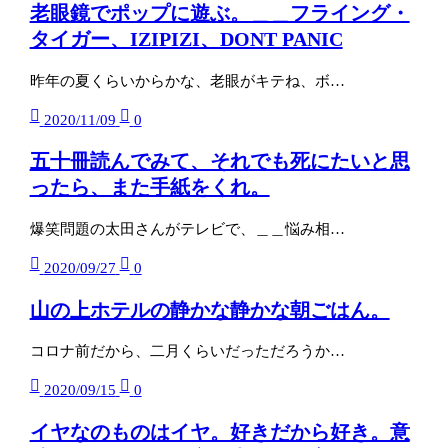
老眼鏡でポップに遊ぶ。＿＿フライング・
タイガー、IZIPIZI、DONT PANIC
昨年の夏くらいからかな、老眼がキテね、ボ…
2020/11/09
0
五十冊読んでみて、それでも死にたいと思
ったら、また手紙をくれ。
爆笑問題の太田さんがテレビで、＿＿悩み相…
2020/09/27
0
山の上ホテルの静かな静かな朝ごはん。
コロナ前だから、二月くらいだっただろうか…
2020/09/15
0
イヤなのものはイヤ。好きだから好き。意