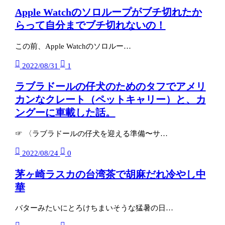
Apple Watchのソロループがブチ切れたか
らって自分までブチ切れないの！
この前、Apple Watchのソロルー…
2022/08/31
1
ラブラドールの仔犬のためのタフでアメリ
カンなクレート（ペットキャリー）と、カ
ングーに車載した話。
☞ 〈ラブラドールの仔犬を迎える準備〜サ…
2022/08/24
0
茅ヶ崎ラスカの台湾茶で胡麻だれ冷やし中
華
バターみたいにとろけちまいそうな猛暑の日…