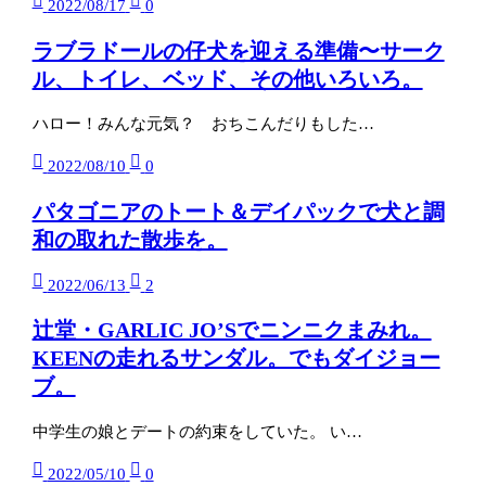
2022/08/17
0
ラブラドールの仔犬を迎える準備〜サーク
ル、トイレ、ベッド、その他いろいろ。
ハロー！みんな元気？ おちこんだりもした…
2022/08/10
0
パタゴニアのトート＆デイパックで犬と調
和の取れた散歩を。
2022/06/13
2
辻堂・GARLIC JO’Sでニンニクまみれ。
KEENの走れるサンダル。でもダイジョー
ブ。
中学生の娘とデートの約束をしていた。 い…
2022/05/10
0