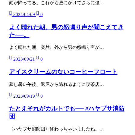
雨が降ってる。これから昼にかけてさらに強…
2024/04/09
0
よく晴れた朝、男の怒鳴り声が聞こえてき
た──。
よく晴れた朝、突然、外から男の怒鳴り声が…
2023/09/21
0
アイスクリームのないコーヒーフロート
蒸し暑い午後、退屈から逃れるように喫茶店…
2023/09/19
0
たとえそれがカルトでも── #ハヤブサ消防
団
〈ハヤブサ消防団〉終わっちゃいましたね。…