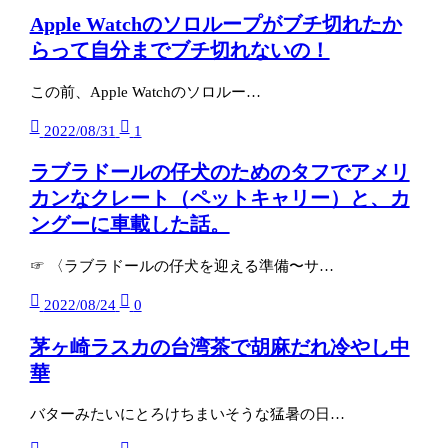
Apple Watchのソロループがブチ切れたか
らって自分までブチ切れないの！
この前、Apple Watchのソロルー…
2022/08/31
1
ラブラドールの仔犬のためのタフでアメリ
カンなクレート（ペットキャリー）と、カ
ングーに車載した話。
☞ 〈ラブラドールの仔犬を迎える準備〜サ…
2022/08/24
0
茅ヶ崎ラスカの台湾茶で胡麻だれ冷やし中
華
バターみたいにとろけちまいそうな猛暑の日…