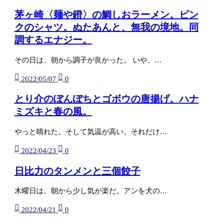
茅ヶ崎〈麺や鐙〉の鯛しおラーメン。ピン
クのシャツ。ぬたあんと、無我の境地。同
調するエナジー。
その日は、朝から調子が良かった。 いや、…
2022/05/07
0
とり介のぼんぼちとゴボウの唐揚げ。ハナ
ミズキと春の風。
やっと晴れた。そして気温が高い。それだけ…
2022/04/23
0
日比力のタンメンと三個餃子
木曜日は、朝から少し気が楽だ。アンを犬の…
2022/04/21
0