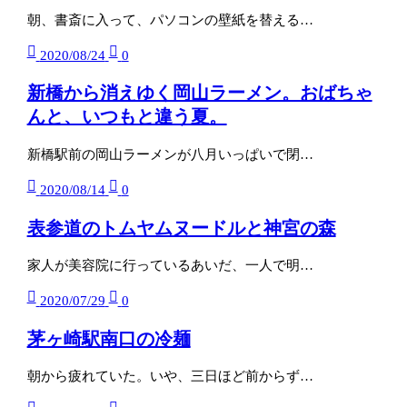
朝、書斎に入って、パソコンの壁紙を替える…
2020/08/24
0
新橋から消えゆく岡山ラーメン。おばちゃ
んと、いつもと違う夏。
新橋駅前の岡山ラーメンが八月いっぱいで閉…
2020/08/14
0
表参道のトムヤムヌードルと神宮の森
家人が美容院に行っているあいだ、一人で明…
2020/07/29
0
茅ヶ崎駅南口の冷麺
朝から疲れていた。いや、三日ほど前からず…