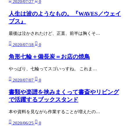
2020/07/27
0
人生は波のようなもの。『WAVES／ウェイ
ブス』
最後は泣かされたけど、正直、前半は胸くそ…
2020/07/18
0
角形七輪＋備長炭＝お店の焼鳥
やっぱり、七輪ってスゴいっすね。 これま…
2020/07/07
0
書類や楽譜を挟みまくって書斎やリビング
で活躍するブックスタンド
本や資料を見ながら作業することが増えたの…
2020/06/25
0