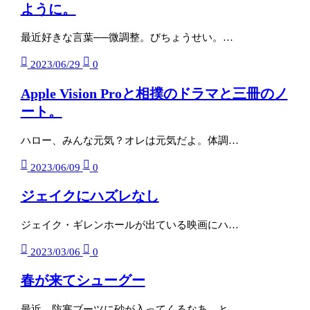
ように。
最近好きな言葉──微調整。びちょうせい。…
2023/06/29
0
Apple Vision Proと相撲のドラマと三冊のノ
ート。
ハロー、みんな元気？オレは元気だよ。体調…
2023/06/09
0
ジェイクにハズレなし
ジェイク・ギレンホールが出ている映画にハ…
2023/03/06
0
春が来てシューグー
最近、防寒ブーツに砂が入ってくるなあ、と…