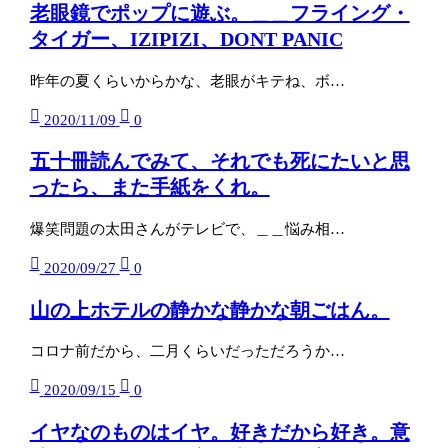
老眼鏡でポップに遊ぶ。＿＿フライング・
タイガー、IZIPIZI、DONT PANIC
昨年の夏くらいからかな、老眼がキテね、ボ…
2020/11/09
0
五十冊読んでみて、それでも死にたいと思
ったら、また手紙をくれ。
爆笑問題の太田さんがテレビで、＿＿悩み相…
2020/09/27
0
山の上ホテルの静かな静かな朝ごはん。
コロナ前だから、二月くらいだっただろうか…
2020/09/15
0
イヤなのものはイヤ。好きだから好き。意