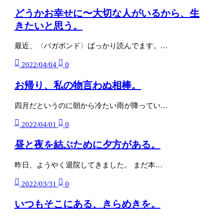
どうかお幸せに〜大切な人がいるから、生
きたいと思う。
最近、〈バガボンド〉ばっかり読んでます。…
2022/04/04
0
お帰り、私の物言わぬ相棒。
四月だというのに朝から冷たい雨が降ってい…
2022/04/01
0
昼と夜を結ぶために夕方がある。
昨日、ようやく退院してきました。 まだ本…
2022/03/31
0
いつもそこにある、きらめきを。